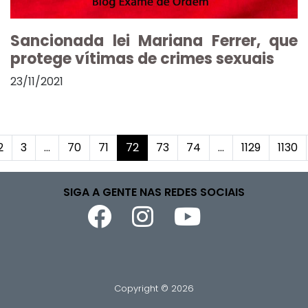
Sancionada lei Mariana Ferrer, que
protege vítimas de crimes sexuais
23/11/2021
2
3
...
70
71
72
73
74
...
1129
1130
SIGA A GENTE NAS REDES SOCIAIS
Copyright © 2026