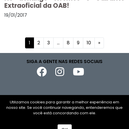
Extraoficial da OAB!
19/01/2017
1
2
3
...
8
9
10
»
SIGA A GENTE NAS REDES SOCIAIS
Copyright © 2026
Utilizamos cookies para garantir a melhor experiência em
nosso site. Se você continuar navegando, entenderemos que
CNPJ
você está concordando com ele.
Todos os direitos reservados