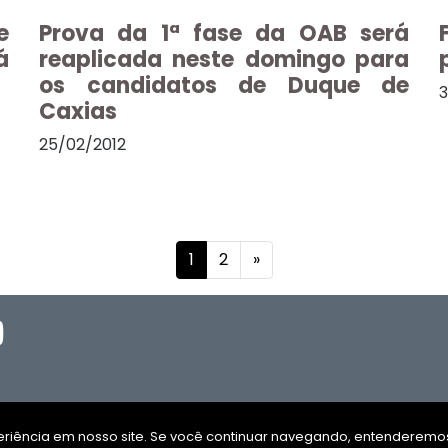
e
Prova da 1ª fase da OAB será
á
reaplicada neste domingo para
os candidatos de Duque de
3
Caxias
25/02/2012
1
2
»
xperiência em nosso site. Se você continuar navegando, entenderem
© 2026
.
.
CNPJ
.
Todos os direitos reservados
.
Desenvolvid