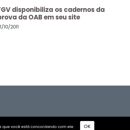
FGV disponibiliza os cadernos da
prova da OAB em seu site
1/10/2011
OK
os que você está concordando com ele.
o por
TUTOR