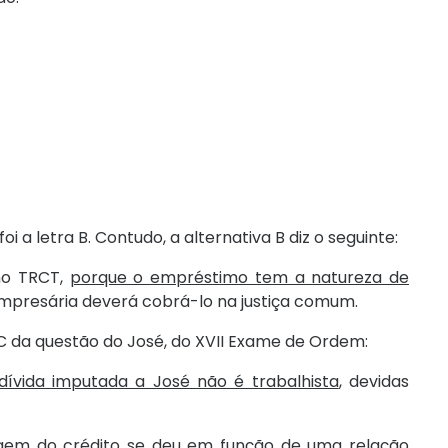
 a letra B. Contudo, a alternativa B diz o seguinte:
no TRCT,
porque o empréstimo tem a natureza de
mpresária deverá cobrá-lo na justiça comum.
 da questão do José, do XVII Exame de Ordem:
dívida imputada a José não é trabalhista
, devidas
gem do crédito se deu em função de uma relação