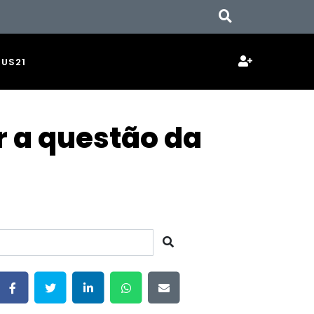
JUS21
r a questão da