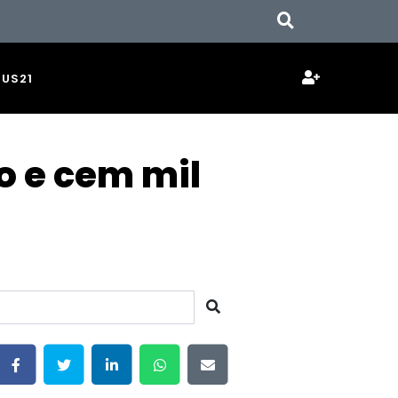
JUS21
o e cem mil