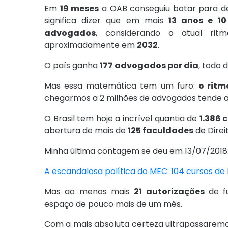
Em
19 meses
a OAB conseguiu botar para de
significa dizer que em mais
13 anos e 1
advogados
, considerando o atual rit
aproximadamente em
2032
.
O país ganha
177 advogados por dia
, todo d
Mas essa matemática tem um furo:
o ritm
chegarmos a 2 milhões de advogados tende a 
O Brasil tem hoje a
incrível quantia
de
1.386 
abertura de mais de
125 faculdades
de Direi
Minha última contagem se deu em 13/07/2018
A escandalosa política do MEC: 104 cursos de 
Mas ao menos mais
21 autorizações
de f
espaço de pouco mais de um mês.
Com a mais absoluta certeza ultrapassarem