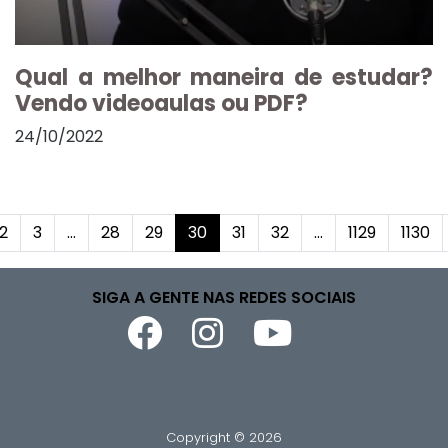
Qual a melhor maneira de estudar?
Vendo videoaulas ou PDF?
24/10/2022
2
3
...
28
29
30
31
32
...
1129
1130
SIGA A GENTE NAS REDES SOCIAIS
Copyright © 2026