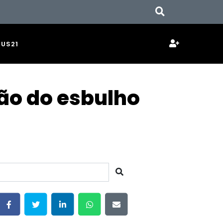
JUS21
ão do esbulho