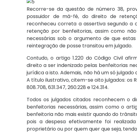
Recorre-se da questão de número 38, prov
possuidor de má-fé, do direito de retenç
reconheceu correta a assertiva segundo a qu
retenção por benfeitorias, assim como não p
necessárias sob o argumento de que estas 
reintegração de posse transitou em julgado.
Contudo, o artigo 1.220 do Código Civil a
direito a ser indenizado pelas benfeitorias 
jurídica a isto. Ademais, não há um só julgado
A título ilustrativo, citem-se oito julgados: os 
808.708, 631.347, 260.228 e 124.314.
Todos os julgados citados reconhecem o di
benfeitorias necessárias, assim como o artigo
benfeitoria não mais existir quando do trânsit
pois a despesa efetivamente foi realizada
proprietário ou por quem quer que seja, tendo