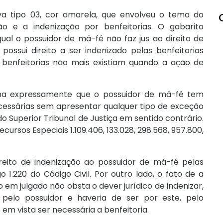
a tipo 03, cor amarela, que envolveu o tema do
ão e a indenização por benfeitorias. O gabarito
al o possuidor de má-fé não faz jus ao direito de
ossui direito a ser indenizado pelas benfeitorias
benfeitorias não mais existiam quando a ação de
firma expressamente que o possuidor de má-fé tem
necessárias sem apresentar qualquer tipo de exceção
 do Superior Tribunal de Justiça em sentido contrário.
Recursos Especiais 1.109.406, 133.028, 298.568, 957.800,
reito de indenização ao possuidor de má-fé pelas
 1.220 do Código Civil. Por outro lado, o fato de a
o em julgado não obsta o dever jurídico de indenizar,
 pelo possuidor e haveria de ser por este, pelo
 em vista ser necessária a benfeitoria.