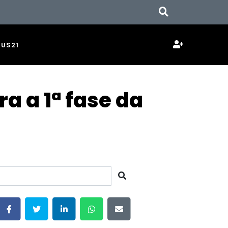
JUS21
 a 1ª fase da