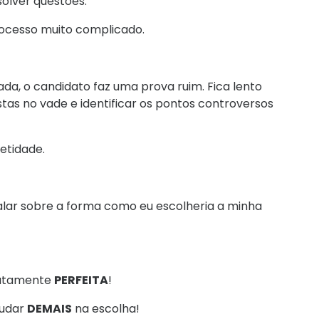
olver questões.
rocesso muito complicado.
, o candidato faz uma prova ruim. Fica lento
tas no vade e identificar os pontos controversos
etidade.
 falar sobre a forma como eu escolheria a minha
olutamente
PERFEITA
!
judar
DEMAIS
na escolha!