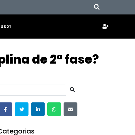
JUS21
lina de 2ª fase?
Categorias