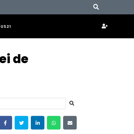
JUS21
ei de