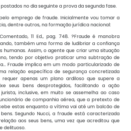
ostados no dia seguinte a prova da segunda fase.
 pelo emprego de fraude. Inicialmente vou tomar a
cia, dentre outros, na formação jurídica nacional:
Comentado, 11 Ed., pag. 748. ?Fraude é manobra
urando, também uma forma de ludibriar a confiança
s humanas. Assim, o agente que criar uma situação
ano, tendo por objetivo praticar uma subtração de
ada... Fraude implica em um modo particularizado de
 uma relação específica de segurança concretizada
e requer apenas um plano ardiloso que supere a
ixe seus bens desprotegidos, facilitando a ação
urista, inclusive, em muito se assemelha ao caso
funcionário de companhia aérea, que a pretexto de
cebe estas enquanto a vítima vai até um balcão de
 bens. Segundo Nucci, a fraude está caracterizada
relação aos seus bens, uma vez que acreditou que
 delituoso.