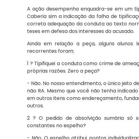
A ação desempenha enquadra-se em um tipo p
Caberia sim a indicação da falha de tipific
correta adequação da conduta ao texto nor
teses em defesa dos interesses do acusado.
Ainda em relação a peça, alguns alunos l
recorrentes foram;
1 ? Tipifiquei a conduta como crime de ameaça
próprias razões. Zero a peça?
- Não. No nosso entendimento, o único jeito de
não RA. Mesmo que você não tenha indicado o
em outros itens como endereçamento, fundam
outros.
2 ? O pedido de absolvição sumária só s
constantes no espelho?
- Não. O espelho atribui pontos individualizad