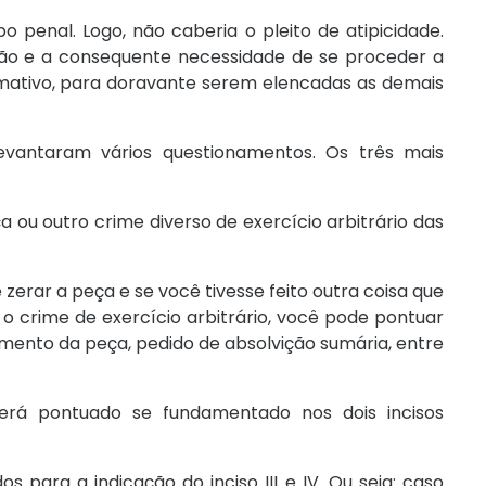
enal. Logo, não caberia o pleito de atipicidade.
ação e a consequente necessidade de se proceder a
mativo, para doravante serem elencadas as demais
evantaram vários questionamentos. Os três mais
 ou outro crime diverso de exercício arbitrário das
 zerar a peça e se você tivesse feito outra coisa que
 crime de exercício arbitrário, você pode pontuar
ento da peça, pedido de absolvição sumária, entre
erá pontuado se fundamentado nos dois incisos
os para a indicação do inciso III e IV. Ou seja: caso