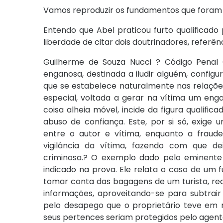
Vamos reproduzir os fundamentos que foram p
Entendo que Abel praticou furto qualificado
liberdade de citar dois doutrinadores, referên
Guilherme de Souza Nucci ? Código Penal 
enganosa, destinada a iludir alguém, config
que se estabelece naturalmente nas relaçõe
especial, voltada a gerar na vítima um eng
coisa alheia móvel, incide da figura qualific
abuso de confiança. Este, por si só, exige
entre o autor e vítima, enquanto a fraud
vigilância da vítima, fazendo com que de
criminosa.? O exemplo dado pelo eminente j
indicado na prova. Ele relata o caso de um 
tomar conta das bagagens de um turista, re
informações, aproveitando-se para subtrair
pelo desapego que o proprietário teve em 
seus pertences seriam protegidos pelo agente