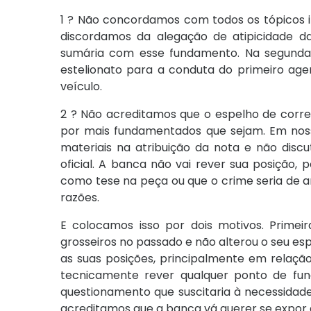
1 ? Não concordamos com todos os tópicos i
discordamos da alegação de atipicidade d
sumária com esse fundamento. Na segunda 
estelionato para a conduta do primeiro age
veículo.
2 ? Não acreditamos que o espelho de correç
por mais fundamentados que sejam. Em nossa 
materiais na atribuição da nota e não disc
oficial. A banca não vai rever sua posição, p
como tese na peça ou que o crime seria de am
razões.
E colocamos isso por dois motivos. Primei
grosseiros no passado e não alterou o seu e
as suas posições, principalmente em relaçã
tecnicamente rever qualquer ponto de fund
questionamento que suscitaria à necessidade 
acreditamos que a banca vá querer se expor a