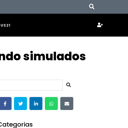
JUS21
endo simulados
Categorias