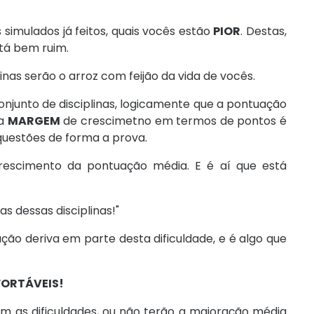
s simulados já feitos, quais vocês estão
PIOR
. Destas,
tá bem ruim.
linas serão o arroz com feijão da vida de vocês.
junto de disciplinas, logicamente que a pontuação
 a
MARGEM
de crescimetno em termos de pontos é
 questões de forma a prova.
crescimento da pontuação média. E é aí que está
s dessas disciplinas!"
ão deriva em parte desta dificuldade, e é algo que
FORTÁVEIS!
m as dificuldades, ou não terão a majoração média