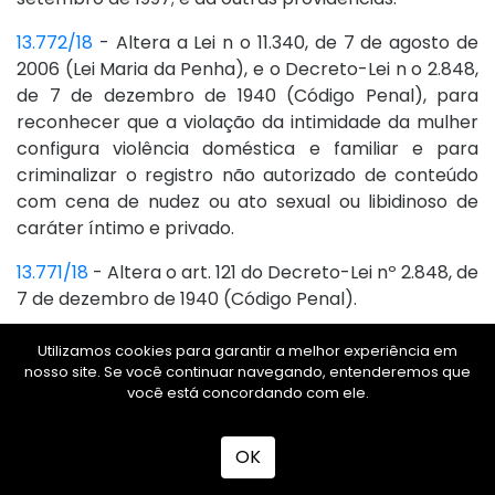
13.772/18
- Altera a Lei n o 11.340, de 7 de agosto de
2006 (Lei Maria da Penha), e o Decreto-Lei n o 2.848,
de 7 de dezembro de 1940 (Código Penal), para
reconhecer que a violação da intimidade da mulher
configura violência doméstica e familiar e para
criminalizar o registro não autorizado de conteúdo
com cena de nudez ou ato sexual ou libidinoso de
caráter íntimo e privado.
13.771/18
- Altera o art. 121 do Decreto-Lei nº 2.848, de
7 de dezembro de 1940 (Código Penal).
13.769/18
- Altera o Decreto-Lei nº 3.689, de 3 de
Utilizamos cookies para garantir a melhor experiência em
outubro de 1941 (Código de Processo Penal), as Leis n
nosso site. Se você continuar navegando, entenderemos que
você está concordando com ele.
os 7.210, de 11 de julho de 1984 (Lei de Execução
Penal), e 8.072, de 25 de julho de 1990 (Lei dos Crimes
Hediondos), para estabelecer a substituição da
OK
prisão preventiva por prisão domiciliar da mulher