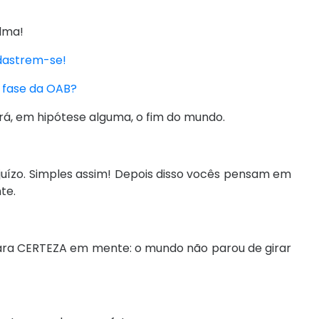
lma!
adastrem-se!
ª fase da OAB?
rá, em hipótese alguma, o fim do mundo.
juízo. Simples assim! Depois disso vocês pensam em
te.
lara CERTEZA em mente: o mundo não parou de girar